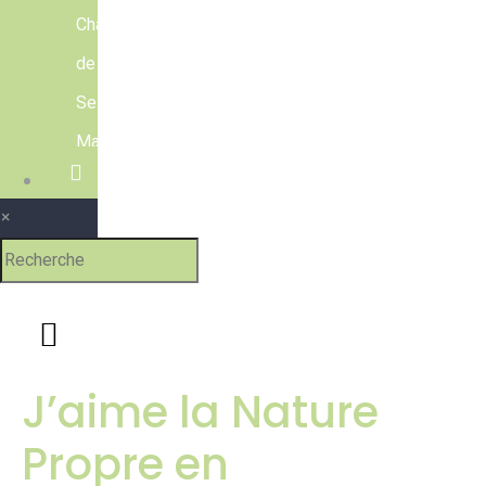
Chasseurs
de
Seine-
Maritime
Contact
×
J’aime la Nature
Propre en