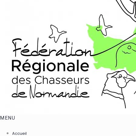
MENU
Accueil