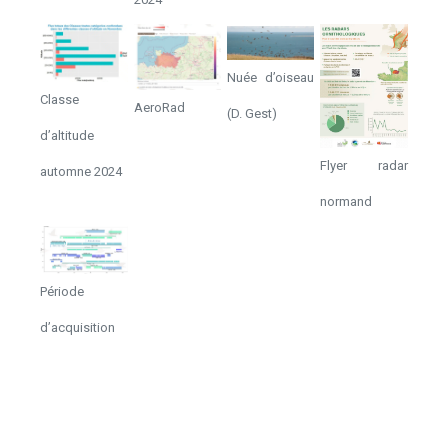
Nuée d’oiseau
Classe
AeroRad
(D. Gest)
d’altitude
Flyer radar
automne 2024
normand
Période
d’acquisition