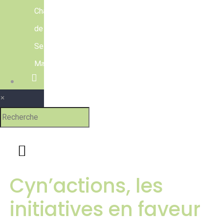
Chasseurs
de
Seine-
Maritime
Contact
×
Cyn’actions, les
initiatives en faveur