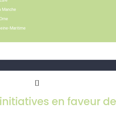
Eure
a Manche​
’Orne
eine-Maritime
initiatives en faveur de