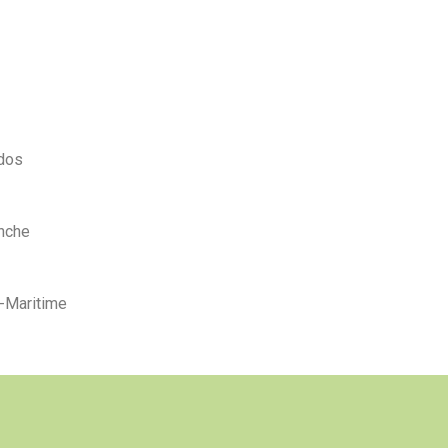
dos
che​
-Maritime