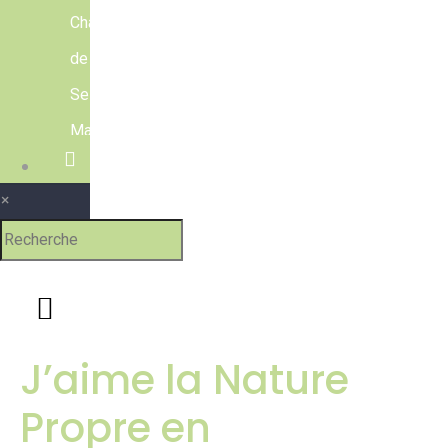
Chasseurs
de
Seine-
Maritime
Contact
×
J’aime la Nature
Propre en