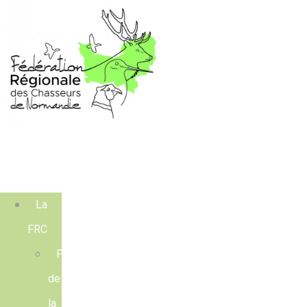
La
FRC
Présentation
de
la