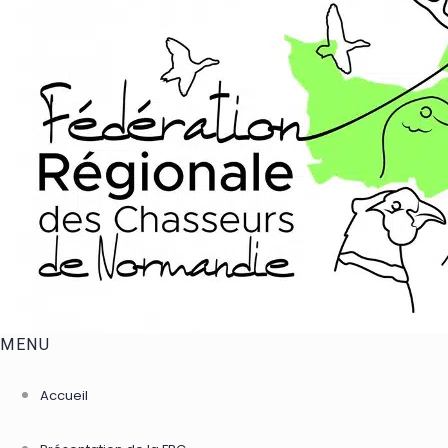
MENU
Accueil