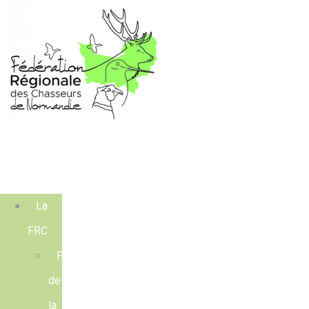
La
FRC
Présentation
de
la