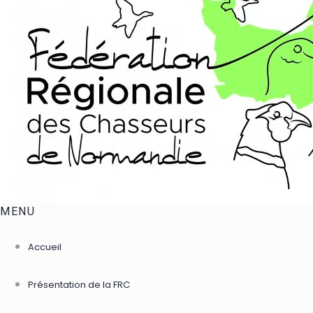
MENU
Accueil
Présentation de la FRC