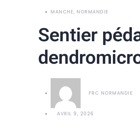
MANCHE
,
NORMANDIE
Sentier péd
dendromicro
FRC NORMANDIE
AVRIL 9, 2026