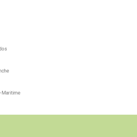
dos
che​
-Maritime